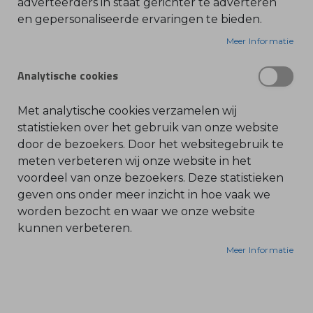
adverteerders in staat gerichter te adverteren
en gepersonaliseerde ervaringen te bieden.
O
l
i
Meer Informatie
e
-
&
Analytische cookies
B
e
n
z
Met analytische cookies verzamelen wij
i
n
statistieken over het gebruik van onze website
e
door de bezoekers. Door het websitegebruik te
B
meten verbeteren wij onze website in het
l
voordeel van onze bezoekers. Deze statistieken
a
d
geven ons onder meer inzicht in hoe vaak we
b
l
worden bezocht en waar we onze website
a
kunnen verbeteren.
z
e
r
Meer Informatie
s
O
n
d
e
r