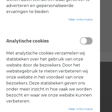
producten
Banden
2
adverteren en gepersonaliseerde
O
producten
Toro onderdelen (prof)
4
ervaringen te bieden.
l
i
e
producten
PELLENC ONDERDELEN
7
Meer Informatie
-
&
producten
PELLENC MACHINES
22
B
e
product
Ripagreen onderdelen
1
n
Analytische cookies
z
i
producten
HONDA MACHINES
18
n
e
Met analytische cookies verzamelen wij
B
statistieken over het gebruik van onze
l
website door de bezoekers. Door het
a
d
websitegebruik te meten verbeteren wij
b
l
onze website in het voordeel van onze
a
bezoekers. Deze statistieken geven ons
z
Bonenkamp BV
e
onder meer inzicht in hoe vaak we worden
r
s
bezocht en waar we onze website kunnen
O
Tinbergenlaan 9
n
verbeteren.
d
3401 MT IJsselstein
e
Meer Informatie
r