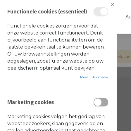
Sluiten
Functionele cookies (essentieel)
Shop
Ac
Shop
Functionele cookies zorgen ervoor dat
S
onze website correct functioneert. Denk
t
i
bijvoorbeeld aan functionaliteiten om de
Home
Shop
Avant onderdelen
h
laatste bekeken taal te kunnen bewaren.
l
Of uw browserinstellingen worden
We can"t find products matching the selectio
A
opgeslagen, zodat u onze website op uw
c
c
beeldscherm optimaal kunt bekijken.
e
s
s
Meer Informatie
o
CATEGORIE
i
r
producten
STIHL MACHINES
300
e
s
Marketing cookies
a
producten
STIHL ONDERDELEN
701
l
g
producte
Toro onderdelen (Europe)
6
e
Marketing cookies volgen het gedrag van
m
e
product
websitebezoekers, slaan gegevens op en
Onderdelen algemeen
1
e
stellen adverteerders in staat gerichter te
n