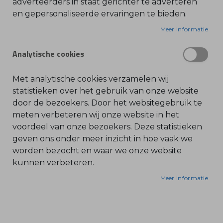
adverteerders in staat gerichter te adverteren
en gepersonaliseerde ervaringen te bieden.
O
l
AS accu
i
Meer Informatie
Stihl accu AS 2
e
-
&
SKU: EA02-400-6500
Analytische cookies
B
e
n
z
Met analytische cookies verzamelen wij
i
n
statistieken over het gebruik van onze website
e
+
door de bezoekers. Door het websitegebruik te
IN WINKELWAGEN
-
B
meten verbeteren wij onze website in het
l
voordeel van onze bezoekers. Deze statistieken
a
d
geven ons onder meer inzicht in hoe vaak we
b
l
worden bezocht en waar we onze website
a
kunnen verbeteren.
z
e
r
Meer Informatie
s
O
n
d
e
r
Bonenkamp BV