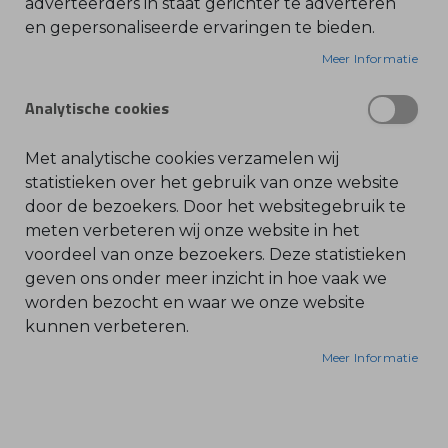
Tel. 030 - 688 09 99
adverteerders in staat gerichter te adverteren
en gepersonaliseerde ervaringen te bieden.
O
contact@bonenkamp.shop
l
i
Meer Informatie
Openingstijden
e
-
&
Analytische cookies
Volg ons via:
B
e
n
z
Met analytische cookies verzamelen wij
i
n
statistieken over het gebruik van onze website
e
door de bezoekers. Door het websitegebruik te
B
meten verbeteren wij onze website in het
l
voordeel van onze bezoekers. Deze statistieken
a
d
geven ons onder meer inzicht in hoe vaak we
b
Bonenkamp
l
worden bezocht en waar we onze website
a
kunnen verbeteren.
z
Machines
e
r
Webshop
Meer Informatie
s
O
Over ons
n
d
Actueel
e
r