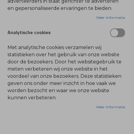
adverteerders in staat gerichter te adverteren
en gepersonaliseerde ervaringen te bieden.
O
l
ALLESZUIGER
i
Meer Informatie
Stihl alleszuiger SE 122
e
-
&
SKU: 4774-012-4400
Analytische cookies
B
e
n
z
Met analytische cookies verzamelen wij
i
n
statistieken over het gebruik van onze website
e
+
door de bezoekers. Door het websitegebruik te
IN WINKELWAGEN
-
B
meten verbeteren wij onze website in het
l
voordeel van onze bezoekers. Deze statistieken
a
d
geven ons onder meer inzicht in hoe vaak we
b
l
worden bezocht en waar we onze website
a
kunnen verbeteren.
z
e
r
Meer Informatie
s
O
n
d
e
r