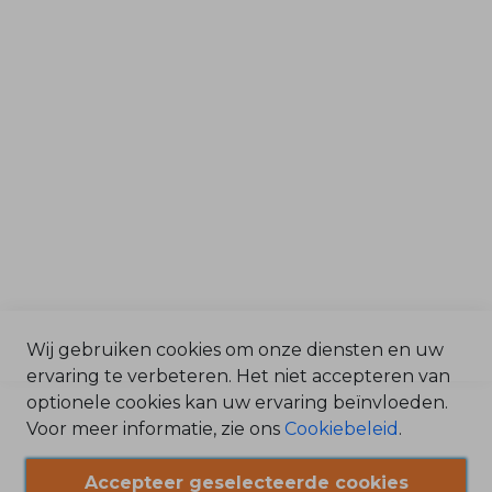
Tuin & Park
k
r
Grondverzet & Bouw
e
i
n
g
Afdelingen
e
r
Service & Onderdelen
m
a
c
Verkoop
h
i
Magazijn
n
e
Werkplaats
s
O
l
i
e
,
Wij gebruiken cookies om onze diensten en uw
b
e
ervaring te verbeteren. Het niet accepteren van
n
©2025 Bonenkamp BV /
optionele cookies kan uw ervaring beïnvloeden.
z
Algemene Voorwaarden
i
Voor meer informatie, zie ons
Cookiebeleid
.
n
/
e
Privacy Statement
&
v
Accepteer geselecteerde cookies
/