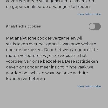
Tel. 030 - 688 09 99
adverteerders in staat gerichter te adverteren
en gepersonaliseerde ervaringen te bieden.
O
contact@bonenkamp.shop
l
i
Meer Informatie
Openingstijden
e
-
&
Analytische cookies
Volg ons via:
B
e
n
z
Met analytische cookies verzamelen wij
i
n
statistieken over het gebruik van onze website
e
door de bezoekers. Door het websitegebruik te
B
meten verbeteren wij onze website in het
l
voordeel van onze bezoekers. Deze statistieken
a
d
geven ons onder meer inzicht in hoe vaak we
b
Bonenkamp
l
worden bezocht en waar we onze website
a
kunnen verbeteren.
z
Machines
e
r
Webshop
Meer Informatie
s
O
Over ons
n
d
Actueel
e
r