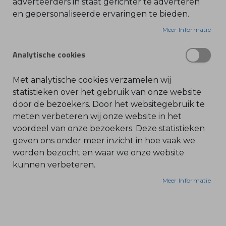
Tel. 030 - 688 09 99
adverteerders in staat gerichter te adverteren
en gepersonaliseerde ervaringen te bieden.
O
contact@bonenkamp.shop
l
i
Meer Informatie
Openingstijden
e
-
&
Analytische cookies
Volg ons via:
B
e
n
z
Met analytische cookies verzamelen wij
i
n
statistieken over het gebruik van onze website
e
door de bezoekers. Door het websitegebruik te
B
meten verbeteren wij onze website in het
l
voordeel van onze bezoekers. Deze statistieken
a
d
geven ons onder meer inzicht in hoe vaak we
b
Bonenkamp
l
worden bezocht en waar we onze website
a
kunnen verbeteren.
z
Machines
e
r
Webshop
Meer Informatie
s
O
Over ons
n
d
Actueel
e
r