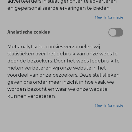
Tel. 030 - 688 09 99
adverteerders in staat gerichter te adverteren
en gepersonaliseerde ervaringen te bieden.
O
contact@bonenkamp.shop
l
i
Meer Informatie
Openingstijden
e
-
&
Analytische cookies
Volg ons via:
B
e
n
z
Met analytische cookies verzamelen wij
i
n
statistieken over het gebruik van onze website
e
door de bezoekers. Door het websitegebruik te
B
meten verbeteren wij onze website in het
l
voordeel van onze bezoekers. Deze statistieken
a
d
geven ons onder meer inzicht in hoe vaak we
b
Bonenkamp
l
worden bezocht en waar we onze website
a
kunnen verbeteren.
z
Machines
e
r
Webshop
Meer Informatie
s
O
Over ons
n
d
Actueel
e
r