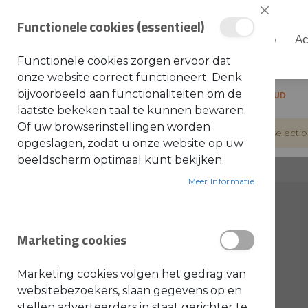
Sluiten
Functionele cookies (essentieel)
Shop
Ac
Shop
Functionele cookies zorgen ervoor dat
S
onze website correct functioneert. Denk
t
i
bijvoorbeeld aan functionaliteiten om de
Home
Shop
STIERMAN PELLENC OUD
h
laatste bekeken taal te kunnen bewaren.
l
Of uw browserinstellingen worden
We can"t find products matching the selectio
A
opgeslagen, zodat u onze website op uw
c
c
beeldscherm optimaal kunt bekijken.
e
s
s
Meer Informatie
o
CATEGORIE
i
r
producten
STIHL MACHINES
300
e
s
Marketing cookies
a
producten
STIHL ONDERDELEN
701
l
g
producte
Toro onderdelen (Europe)
6
e
Marketing cookies volgen het gedrag van
m
e
product
websitebezoekers, slaan gegevens op en
Onderdelen algemeen
1
e
stellen adverteerders in staat gerichter te
n