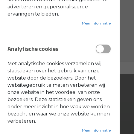
producten
Banden
2
adverteren en gepersonaliseerde
O
producten
Toro onderdelen (prof)
4
ervaringen te bieden.
l
i
e
producten
PELLENC ONDERDELEN
7
Meer Informatie
-
&
producten
PELLENC MACHINES
22
B
e
product
Ripagreen onderdelen
1
n
Analytische cookies
z
i
producten
HONDA MACHINES
18
n
e
Met analytische cookies verzamelen wij
B
statistieken over het gebruik van onze
l
website door de bezoekers. Door het
a
d
websitegebruik te meten verbeteren wij
b
l
onze website in het voordeel van onze
a
bezoekers. Deze statistieken geven ons
z
Bonenkamp BV
e
onder meer inzicht in hoe vaak we worden
r
s
bezocht en waar we onze website kunnen
O
Tinbergenlaan 9
n
verbeteren.
d
3401 MT IJsselstein
e
Meer Informatie
r