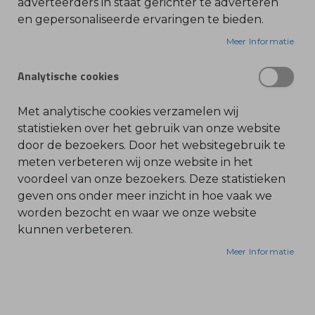
adverteerders in staat gerichter te adverteren
en gepersonaliseerde ervaringen te bieden.
O
l
PELLENC ACCU EN OPLADERS
i
Meer Informatie
Pellenc accu ULIB 250 EVO
e
-
&
SKU: 57271
Analytische cookies
B
e
n
z
Met analytische cookies verzamelen wij
i
n
statistieken over het gebruik van onze website
e
+
door de bezoekers. Door het websitegebruik te
IN WINKELWAGEN
-
B
meten verbeteren wij onze website in het
l
voordeel van onze bezoekers. Deze statistieken
a
d
geven ons onder meer inzicht in hoe vaak we
b
l
worden bezocht en waar we onze website
a
kunnen verbeteren.
z
e
r
Meer Informatie
s
O
n
d
e
r
Bonenkamp BV