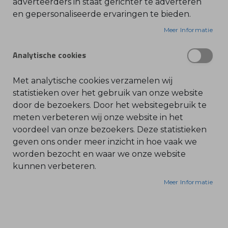
Bestel snel onderdelen
adverteerders in staat gerichter te adverteren
en gepersonaliseerde ervaringen te bieden.
O
voor reparatie van uw
l
i
Meer Informatie
e
machines!
-
&
Analytische cookies
B
e
n
Bij Bonenkamp in IJsselstein bestel je
z
Met analytische cookies verzamelen wij
i
eenvoudig onderdelen voor je tuin- en
n
statistieken over het gebruik van onze website
e
parkmachines. Met een uitgebreid assortiment
door de bezoekers. Door het websitegebruik te
en deskundig advies zorgen ze ervoor dat je snel
B
meten verbeteren wij onze website in het
l
weer aan de slag kunt. Vertrouw op Bonenkamp
voordeel van onze bezoekers. Deze statistieken
a
voor hoogwaardige onderdelen en een vlotte
d
geven ons onder meer inzicht in hoe vaak we
b
service, zodat je tuin- en parkmachines altijd
l
worden bezocht en waar we onze website
a
optimaal presteren.
kunnen verbeteren.
z
e
r
Meer Informatie
s
O
n
d
e
r