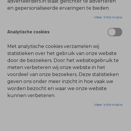
Tel. 030 - 688 09 99
adverteerders in staat gerichter te adverteren
en gepersonaliseerde ervaringen te bieden.
O
contact@bonenkamp.shop
l
i
Meer Informatie
Openingstijden
e
-
&
Analytische cookies
Volg ons via:
B
e
n
z
Met analytische cookies verzamelen wij
i
n
statistieken over het gebruik van onze website
e
door de bezoekers. Door het websitegebruik te
B
meten verbeteren wij onze website in het
l
voordeel van onze bezoekers. Deze statistieken
a
d
geven ons onder meer inzicht in hoe vaak we
b
Bonenkamp
l
worden bezocht en waar we onze website
a
kunnen verbeteren.
z
Machines
e
r
Webshop
Meer Informatie
s
O
Over ons
n
d
Actueel
e
r