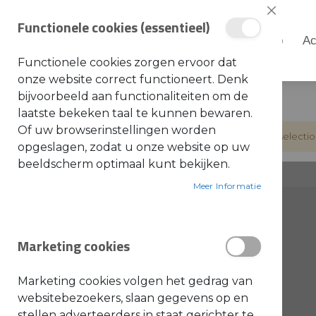
Sluiten
Functionele cookies (essentieel)
Shop
Ac
Shop
Functionele cookies zorgen ervoor dat
S
onze website correct functioneert. Denk
t
i
bijvoorbeeld aan functionaliteiten om de
Home
Shop
Stihl Motomix 5 liter
h
laatste bekeken taal te kunnen bewaren.
l
Of uw browserinstellingen worden
We can"t find products matching the selectio
A
opgeslagen, zodat u onze website op uw
c
c
beeldscherm optimaal kunt bekijken.
e
s
s
Meer Informatie
o
CATEGORIE
i
r
producten
STIHL MACHINES
300
e
s
Marketing cookies
a
producten
STIHL ONDERDELEN
701
l
g
producte
Toro onderdelen (Europe)
6
e
Marketing cookies volgen het gedrag van
m
e
product
websitebezoekers, slaan gegevens op en
Onderdelen algemeen
1
e
stellen adverteerders in staat gerichter te
n