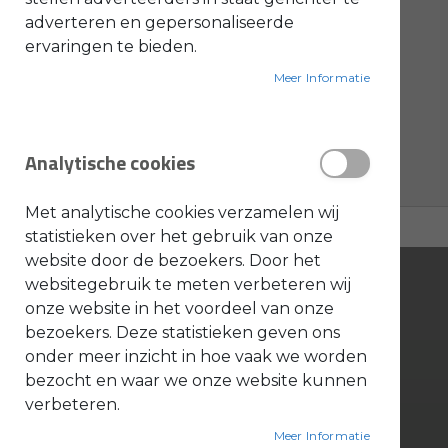
producten
Banden
2
adverteren en gepersonaliseerde
O
producten
Toro onderdelen (prof)
4
ervaringen te bieden.
l
i
e
producten
PELLENC ONDERDELEN
7
Meer Informatie
-
&
producten
PELLENC MACHINES
22
B
e
product
Ripagreen onderdelen
1
n
Analytische cookies
z
i
producten
HONDA MACHINES
18
n
e
Met analytische cookies verzamelen wij
B
statistieken over het gebruik van onze
l
website door de bezoekers. Door het
a
d
websitegebruik te meten verbeteren wij
b
l
onze website in het voordeel van onze
a
bezoekers. Deze statistieken geven ons
z
Bonenkamp BV
e
onder meer inzicht in hoe vaak we worden
r
s
bezocht en waar we onze website kunnen
O
Tinbergenlaan 9
n
verbeteren.
d
3401 MT IJsselstein
e
Meer Informatie
r