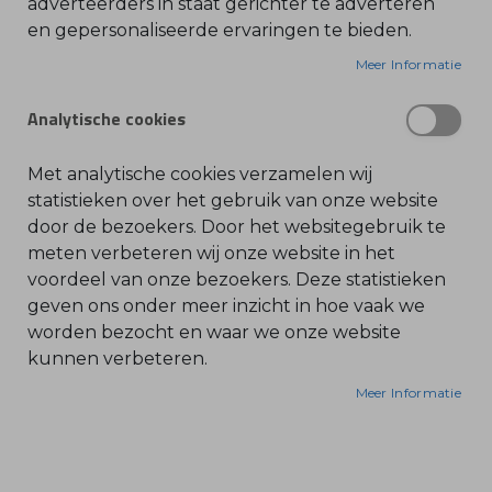
adverteerders in staat gerichter te adverteren
krachtige 4-takt benzinemotor die
en gepersonaliseerde ervaringen te bieden.
O
l
onafhankelijkheid van het stroomnet garandeert.
i
Meer Informatie
e
Of u nu water uit meren, rivieren of sloten wilt
-
halen voor het besproeien van uw gewassen, of
&
Analytische cookies
B
ongewenste waterophopingen wilt wegpompen,
e
n
deze machine biedt de capaciteit die u nodig
z
Met analytische cookies verzamelen wij
heeft voor efficiënt waterbeheer.
i
n
statistieken over het gebruik van onze website
e
door de bezoekers. Door het websitegebruik te
Belangrijkste voordelen van de WP 300:
B
meten verbeteren wij onze website in het
l
voordeel van onze bezoekers. Deze statistieken
a
Hoog Debiet:
d
geven ons onder meer inzicht in hoe vaak we
b
Met een maximale capaciteit van ca. 616 liter per
l
worden bezocht en waar we onze website
minuut (37 m³/u) verplaatst u snel grote
a
kunnen verbeteren.
z
hoeveelheden water.
e
r
Meer Informatie
s
Indrukwekkende Opvoerhoogte:
O
n
Bereik een totale opvoerhoogte van maximaal 33
d
e
meter en een aanzuighoogte tot 7 meter.
r