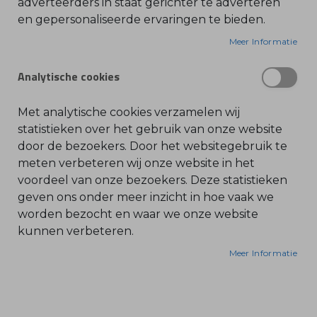
adverteerders in staat gerichter te adverteren
corrosiebestendig staal, ontworpen voor
en gepersonaliseerde ervaringen te bieden.
O
l
precisieonderhoud.
i
Meer Informatie
e
-
Functie:
&
Analytische cookies
B
Hiermee kunt u de dieptebegrenzer (de 'ruiter')
e
n
van de zaagketting nauwkeurig controleren en
z
Met analytische cookies verzamelen wij
afvijlen. Het zorgt ervoor dat de ketting efficiënt
i
n
statistieken over het gebruik van onze website
snijdt en vermindert het risico op terugslag
e
door de bezoekers. Door het websitegebruik te
(kickback) bij correct gebruik.
B
meten verbeteren wij onze website in het
l
voordeel van onze bezoekers. Deze statistieken
a
Compatibiliteit Zaagketting:
d
geven ons onder meer inzicht in hoe vaak we
b
Dit gereedschap is universeel inzetbaar voor
l
worden bezocht en waar we onze website
verschillende gangbare kettingsteekmaten: 1/4",
a
kunnen verbeteren.
z
3/8" Picco, .325" en 3/8" zaagkettingen.
e
r
Meer Informatie
s
Gebruiksgemak:
O
n
De mal heeft duidelijke markeringen voor
d
e
eenvoudige identificatie en opzet, en is compact
r