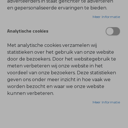
adverteerders in staat gerichter te adverteren
en gepersonaliseerde ervaringen te bieden.
O
Houder en vijl voor het optimale
l
i
Meer Informatie
kettingonderhoud
e
-
Stevige vijlhouder met ronde vijl voor zaagketting
&
Analytische cookies
Voor particulieren en professionals
B
e
Vijl uit gehard staal voor een lange levensduur
n
z
Met analytische cookies verzamelen wij
i
n
statistieken over het gebruik van onze website
e
door de bezoekers. Door het websitegebruik te
B
meten verbeteren wij onze website in het
l
voordeel van onze bezoekers. Deze statistieken
a
d
geven ons onder meer inzicht in hoe vaak we
b
l
worden bezocht en waar we onze website
a
kunnen verbeteren.
z
e
r
Meer Informatie
s
O
n
d
e
r