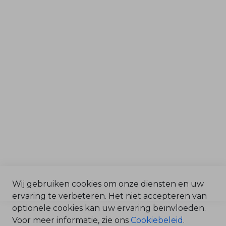
Machines voor
r
h
Tuin & Park
o
u
d
Grondverzet & Bouw
O
n
d
Afdelingen
e
r
d
Service & Onderdelen
e
l
Verkoop
e
n
Magazijn
O
Werkplaats
n
d
e
r
h
o
u
d
Wij gebruiken cookies om onze diensten en uw
ervaring te verbeteren. Het niet accepteren van
G
©2025 Bonenkamp BV /
r
optionele cookies kan uw ervaring beïnvloeden.
Algemene Voorwaarden
o
n
/
Voor meer informatie, zie ons
Cookiebeleid
.
d