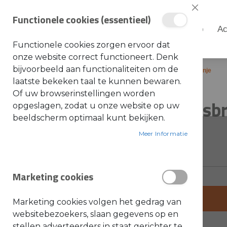
Sluiten
Functionele cookies (essentieel)
Shop
Ac
Shop
Functionele cookies zorgen ervoor dat
S
onze website correct functioneert. Denk
t
i
bijvoorbeeld aan functionaliteiten om de
Home
STIHL - Veiligheidsbril Contrast Oranje
h
laatste bekeken taal te kunnen bewaren.
l
Ga
Ga
Of uw browserinstellingen worden
A
STIHL - Veiligheidsbr
naar
naar
opgeslagen, zodat u onze website op uw
c
c
het
het
beeldscherm optimaal kunt bekijken.
e
einde
s
begin
SKU: 0000-884-0324
s
Meer Informatie
van
van
o
i
de
de
r
e
afbeeldingen-
afbeeldingen-
s
Marketing cookies
gallerij
gallerij
a
l
g
+
e
Marketing cookies volgen het gedrag van
m
-
e
websitebezoekers, slaan gegevens op en
e
stellen adverteerders in staat gerichter te
n