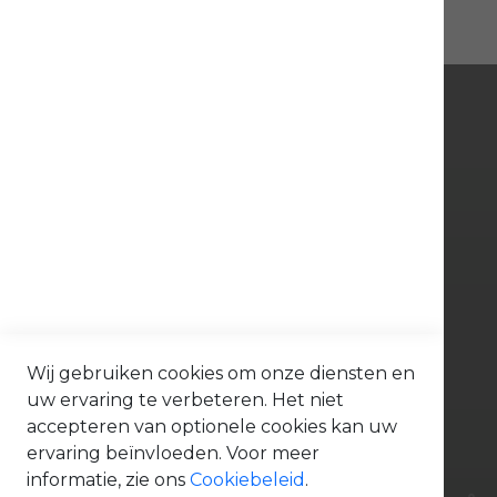
d
e
l
e
n
O
n
d
e
Bonenkamp BV
r
d
e
l
Tinbergenlaan 9
e
n
3401 MT IJsselstein
A
Tel. 030 - 688 09 99
c
c
contact@bonenkamp.shop
e
s
Openingstijden
s
Wij gebruiken cookies om onze diensten en
o
i
uw ervaring te verbeteren. Het niet
Volg ons via:
r
accepteren van optionele cookies kan uw
e
s
ervaring beïnvloeden. Voor meer
O
n
informatie, zie ons
Cookiebeleid
.
d