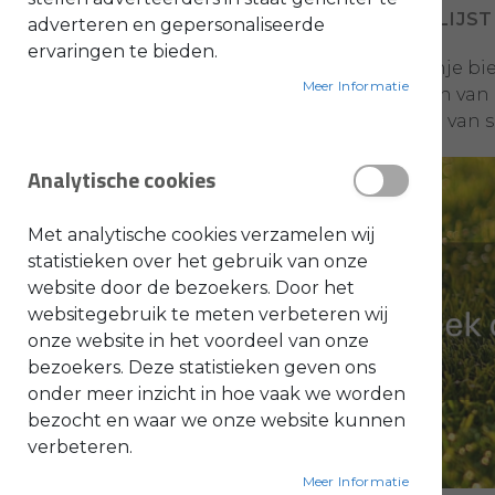
VOEG TOE AAN VERLANGLIJST
adverteren en gepersonaliseerde
O
ervaringen te bieden.
l
Deze veiligheidsbrillen in fel oranje
i
e
Meer Informatie
voor extra veiligheid. De uiteinden v
-
&
de EN 166-norm. Met een gewicht van sl
B
e
n
Analytische cookies
z
i
n
e
Met analytische cookies verzamelen wij
B
statistieken over het gebruik van onze
l
website door de bezoekers. Door het
a
d
websitegebruik te meten verbeteren wij
b
l
onze website in het voordeel van onze
a
bezoekers. Deze statistieken geven ons
z
e
onder meer inzicht in hoe vaak we worden
r
s
bezocht en waar we onze website kunnen
O
n
verbeteren.
d
e
Meer Informatie
r