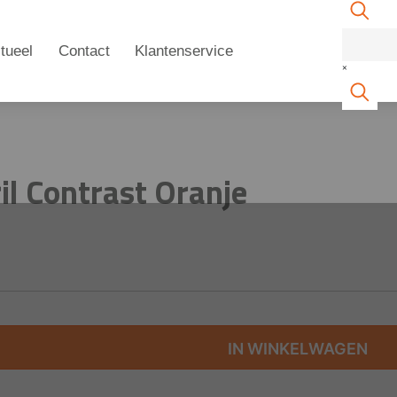
tueel
Contact
Klantenservice
×
il Contrast Oranje
IN WINKELWAGEN