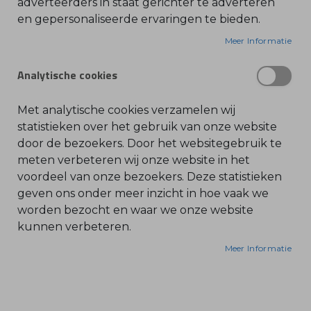
adverteerders in staat gerichter te adverteren
en gepersonaliseerde ervaringen te bieden.
O
Deze tuinbroek biedt optimaal draagcomfort
l
i
Meer Informatie
dankzij het ademende materiaal. De
e
-
kleurcombinatie van antraciet, zwart en
&
Analytische cookies
fluorescerend oranje zorgt voor goede
B
e
zichtbaarheid. De broek biedt snijbescherming,
n
z
getest volgens EN 381, en biedt uitstekende
Met analytische cookies verzamelen wij
i
bewegingsvrijheid in het kruis en de stap. De
n
statistieken over het gebruik van onze website
e
broek is voorzien van nierbescherming en
door de bezoekers. Door het websitegebruik te
bescherming tegen doornen aan zowel de voor-
B
meten verbeteren wij onze website in het
l
als achterzijde van de broekspijpen.
voordeel van onze bezoekers. Deze statistieken
a
d
Ventilatiemateriaal op de dijbenen zorgt voor
geven ons onder meer inzicht in hoe vaak we
b
l
extra ademend vermogen. KWF gecertificeerd.
worden bezocht en waar we onze website
a
Materiaal: antraciet en reflecterend oranje 100%
kunnen verbeteren.
z
e
polyester, zwart 65% polyester en 35% katoen.
r
Meer Informatie
s
Voering: 100% polyester.
O
n
d
e
r