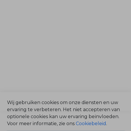
b
Tuin & Park
o
o
r
Grondverzet & Bouw
O
n
d
Afdelingen
e
r
d
Service & Onderdelen
e
l
Verkoop
e
n
Magazijn
B
Werkplaats
e
n
z
i
n
e
O
n
Wij gebruiken cookies om onze diensten en uw
d
e
ervaring te verbeteren. Het niet accepteren van
©2025 Bonenkamp BV /
r
d
Algemene Voorwaarden
optionele cookies kan uw ervaring beïnvloeden.
e
/
Voor meer informatie, zie ons
Cookiebeleid
.
l
e
Privacy Statement