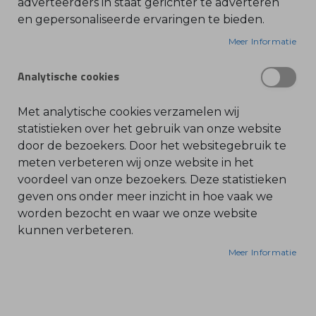
adverteerders in staat gerichter te adverteren
en gepersonaliseerde ervaringen te bieden.
O
De STIHL function Core tuinbroek met
l
i
Meer Informatie
snijbescherming is ideaal voor particuliere bos- en
e
-
perceeleigenaren. De Regular Fit pasvorm biedt
&
Analytische cookies
hoog draagcomfort en bewegingsvrijheid, terwijl
B
e
de 9-laagse snijbescherming zorgt voor veiligheid
n
z
bij het werken met een kettingzaag. Het
Met analytische cookies verzamelen wij
i
ademende materiaal en ventilatiepanelen houden
n
statistieken over het gebruik van onze website
e
je lichaamstemperatuur in balans. De broek heeft
door de bezoekers. Door het websitegebruik te
meerdere opbergzakken voor accessoires en is
B
meten verbeteren wij onze website in het
l
voorzien van fluorescerend oranje en reflecterende
voordeel van onze bezoekers. Deze statistieken
a
d
elementen voor uitstekende zichtbaarheid. De
geven ons onder meer inzicht in hoe vaak we
b
l
broek is machinewasbaar op 60°C en verkrijgbaar
worden bezocht en waar we onze website
a
met tailleband of als tuinbroek.
kunnen verbeteren.
z
e
Kenmerken:
r
Meer Informatie
s
O
Bovenstof: 100% gerecycled polyester,
n
d
verstevigingen en ademend materiaal 100%
e
r
polyester