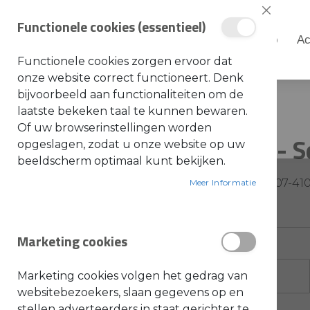
Sluiten
Functionele cookies (essentieel)
Shop
Ac
Shop
Functionele cookies zorgen ervoor dat
S
onze website correct functioneert. Denk
t
i
bijvoorbeeld aan functionaliteiten om de
Home
STIHL - Servicekit 35
h
laatste bekeken taal te kunnen bewaren.
l
Ga
Of uw browserinstellingen worden
A
STIHL - S
naar
opgeslagen, zodat u onze website op uw
c
c
het
beeldscherm optimaal kunt bekijken.
e
einde
s
SKU: 4238-007-41
s
Meer Informatie
van
o
i
de
r
e
afbeeldingen-
s
Marketing cookies
gallerij
a
l
g
e
Marketing cookies volgen het gedrag van
m
e
websitebezoekers, slaan gegevens op en
e
stellen adverteerders in staat gerichter te
n