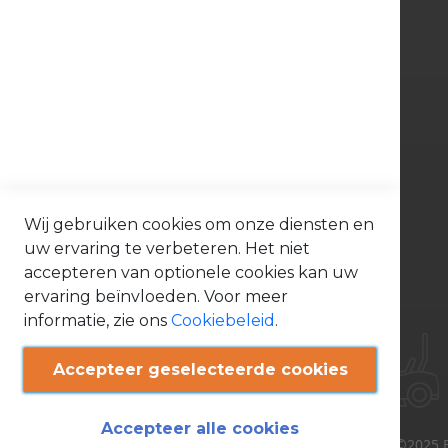
e
r
Bonenkamp BV
d
e
l
e
Tinbergenlaan 9
n
3401 MT IJsselstein
B
o
Tel. 030 - 688 09 99
s
m
a
contact@bonenkamp.shop
a
i
Openingstijden
Wij gebruiken cookies om onze diensten en
e
r
uw ervaring te verbeteren. Het niet
Volg ons via:
o
n
accepteren van optionele cookies kan uw
d
e
ervaring beïnvloeden. Voor meer
r
informatie, zie ons
Cookiebeleid
.
d
e
l
e
Accepteer geselecteerde cookies
n
O
n
Accepteer alle cookies
d
©2025 