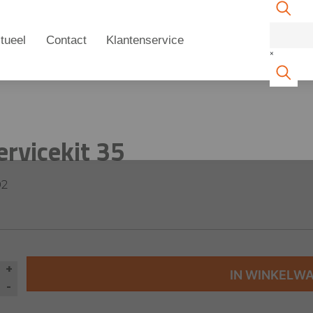
tueel
Contact
Klantenservice
×
ervicekit 35
02
+
IN WINKELW
-