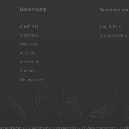
Bonenkamp
Machines vo
Machines
Tuin & Park
Webshop
Grondverzet &
Over ons
Actueel
Werken bij
Contact
Nieuwsbrief
Bonenkamp BV /
Algemene Voorwaarden
/
Privacy Statement
/
Cook