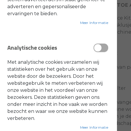
VOEG TOE 
adverteren en gepersonaliseerde
Ga
O
ervaringen te bieden.
naar
l
i
Met de Service Ki
het
e
Meer Informatie
onderhoudsklusjes
-
begin
&
doorslijpmachine 
B
van
e
machine.
de
n
Analytische cookies
z
afbeeldingen-
i
De kit bevat:
n
gallerij
e
Met analytische cookies verzamelen wij
- Luchtfilter van 
B
statistieken over het gebruik van onze
l
- Voorfilter
website door de bezoekers. Door het
a
d
- Bougie
websitegebruik te meten verbeteren wij
b
- Brandstoffilter
l
onze website in het voordeel van onze
a
bezoekers. Deze statistieken geven ons
z
e
Voor het vervange
onder meer inzicht in hoe vaak we worden
r
STIHL machine wor
s
bezocht en waar we onze website kunnen
O
hiermee kan je de
n
verbeteren.
d
extra gereedscha
e
Meer Informatie
r