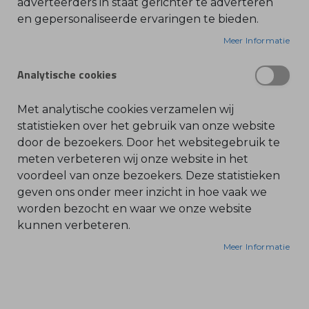
adverteerders in staat gerichter te adverteren
en gepersonaliseerde ervaringen te bieden.
O
De STIHL Schroevendraaier Q-SW 8x200 is een
l
i
Meer Informatie
hoogwaardige schroevendraaier, ontworpen voor
e
-
het eenvoudig en efficiënt draaien van schroeven
&
Analytische cookies
met een Q-SW aansluiting. Het lange handvat
B
e
biedt een uitstekende grip en controle, ideaal voor
n
z
zowel professioneel als particulier gebruik. Een
Met analytische cookies verzamelen wij
i
robuust gereedschap voor langdurig gebruik.
n
statistieken over het gebruik van onze website
e
door de bezoekers. Door het websitegebruik te
B
meten verbeteren wij onze website in het
l
voordeel van onze bezoekers. Deze statistieken
a
d
geven ons onder meer inzicht in hoe vaak we
b
l
worden bezocht en waar we onze website
a
kunnen verbeteren.
z
e
r
Meer Informatie
s
O
n
d
e
r