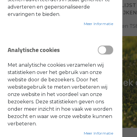
VOEG TOE AAN VERLANGLIJST
adverteren en gepersonaliseerde
O
TOEVOEGEN OM TE VERGELIJKE
ervaringen te bieden.
l
i
e
Meer Informatie
Stihl ring speciaal voor de TS700 en T
-
&
B
e
n
Analytische cookies
z
i
n
e
Met analytische cookies verzamelen wij
B
statistieken over het gebruik van onze
l
website door de bezoekers. Door het
a
d
websitegebruik te meten verbeteren wij
b
l
onze website in het voordeel van onze
a
bezoekers. Deze statistieken geven ons
z
e
onder meer inzicht in hoe vaak we worden
r
s
bezocht en waar we onze website kunnen
O
n
verbeteren.
d
e
Meer Informatie
r