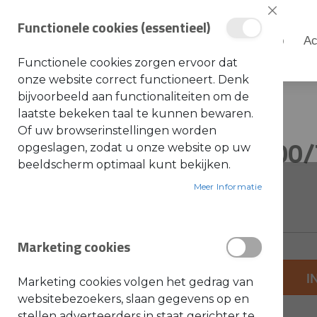
Sluiten
Functionele cookies (essentieel)
Shop
Ac
Shop
Functionele cookies zorgen ervoor dat
S
onze website correct functioneert. Denk
t
i
bijvoorbeeld aan functionaliteiten om de
Home
STIHL - Ring TS700/TS800
h
laatste bekeken taal te kunnen bewaren.
l
Ga
Ga
Of uw browserinstellingen worden
A
STIHL - Ring TS700
naar
naar
opgeslagen, zodat u onze website op uw
c
c
het
het
beeldscherm optimaal kunt bekijken.
e
einde
s
begin
SKU: 0000-958-0526
s
Meer Informatie
van
van
o
i
de
de
r
e
afbeeldingen-
afbeeldingen-
s
Marketing cookies
gallerij
gallerij
a
l
g
+
e
I
Marketing cookies volgen het gedrag van
m
-
e
websitebezoekers, slaan gegevens op en
e
stellen adverteerders in staat gerichter te
n