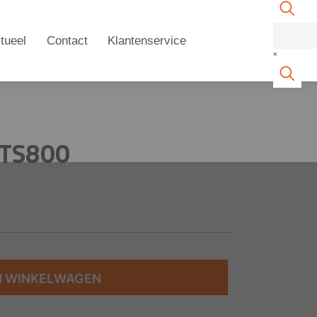
tueel
Contact
Klantenservice
×
/TS800
N WINKELWAGEN