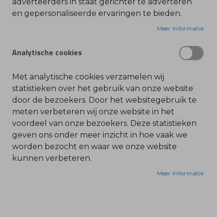
adverteerders in staat gerichter te adverteren
bewerken van de dieptebegrenzer van
en gepersonaliseerde ervaringen te bieden.
O
l
zaagkettingen. Voor optimaal gebruik moet deze
i
Meer Informatie
e
vijl gecombineerd worden met de STIHL vijlhouder
-
2-in-1.
&
Analytische cookies
B
e
n
Kenmerken:
z
Met analytische cookies verzamelen wij
i
n
statistieken over het gebruik van onze website
Vlakke vijl voor het bewerken van de
e
door de bezoekers. Door het websitegebruik te
dieptebegrenzer
B
meten verbeteren wij onze website in het
Exclusief te gebruiken met de STIHL vijlhouder 2-
l
voordeel van onze bezoekers. Deze statistieken
a
in-1
d
geven ons onder meer inzicht in hoe vaak we
b
Gemaakt van gehard staal voor een langdurige
l
worden bezocht en waar we onze website
levensduur
a
kunnen verbeteren.
z
e
r
Meer Informatie
s
O
n
d
e
r