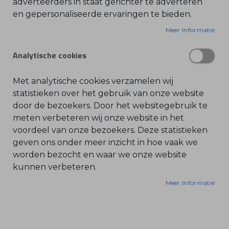
adverteerders in staat gerichter te adverteren
beschadigde auto's en onkruid op uw verharde
en gepersonaliseerde ervaringen te bieden.
O
l
oppervlakken. De STIHL RG-KM is dé professionele
i
Meer Informatie
e
oplossing voor het milieuvriendelijk verwijderen
-
van onkruid van grindpaden, parkeerplaatsen en
&
Analytische cookies
B
langs stoepranden.
e
n
z
Met analytische cookies verzamelen wij
De innovatie zit in de tegengesteld draaiende
i
n
statistieken over het gebruik van onze website
messen (reciprocerende actie): in plaats van rond
e
door de bezoekers. Door het websitegebruik te
te slingeren, creëren de messen een
B
meten verbeteren wij onze website in het
schaarbeweging. Dit resulteert in een extreem
l
voordeel van onze bezoekers. Deze statistieken
a
lage rotatie-energie en minimale opspatsels,
d
geven ons onder meer inzicht in hoe vaak we
b
waardoor de veiligheidsafstand tot objecten en
l
worden bezocht en waar we onze website
mensen aanzienlijk wordt verkleind.
a
kunnen verbeteren.
z
e
r
Minimale Opspatsels:
Meer Informatie
s
Ideaal voor werkzaamheden in geluidsgevoelige
O
n
of dichtbevolkte gebieden, zoals stadscentra en
d
e
parken.
r