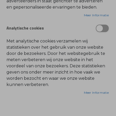
adverteerders in staat gerichter te adverteren
en gepersonaliseerde ervaringen te bieden.
O
l
Het filter is vervaardigd uit een geweven
i
Meer Informatie
e
draadstructuur, wat betekent dat het gebruik
-
maakt van metalen of synthetische draden die in
&
Analytische cookies
B
een speciaal patroon zijn geweven. Deze structuur
e
n
zorgt ervoor dat vuil, stof en andere
z
Met analytische cookies verzamelen wij
verontreinigingen effectief uit de lucht worden
i
n
statistieken over het gebruik van onze website
gefilterd voordat deze de motor binnendringen.
e
door de bezoekers. Door het websitegebruik te
Dit beschermt de motor tegen vervuiling die de
B
meten verbeteren wij onze website in het
prestaties zou kunnen verminderen of zelfs
l
voordeel van onze bezoekers. Deze statistieken
a
schade zou kunnen veroorzaken.
d
geven ons onder meer inzicht in hoe vaak we
b
l
worden bezocht en waar we onze website
Geschikt voor de volgende STIHL artikelen:
a
kunnen verbeteren.
z
e
r
044
Meer Informatie
s
046
O
n
066
d
e
MS440
r