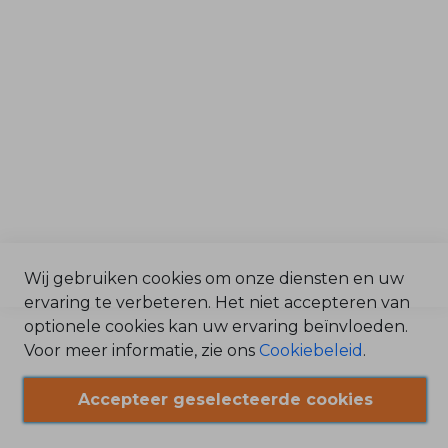
b
o
Afdelingen
o
r
Service & Onderdelen
O
n
d
Verkoop
e
r
Magazijn
d
e
Werkplaats
l
e
n
B
e
n
z
Wij gebruiken cookies om onze diensten en uw
i
n
ervaring te verbeteren. Het niet accepteren van
©2025 Bonenkamp BV /
e
Algemene Voorwaarden
optionele cookies kan uw ervaring beïnvloeden.
O
n
/
Voor meer informatie, zie ons
Cookiebeleid
.
d
Privacy Statement
e
r
/
d
Accepteer geselecteerde cookies
Cookiebeleid
e
l
e