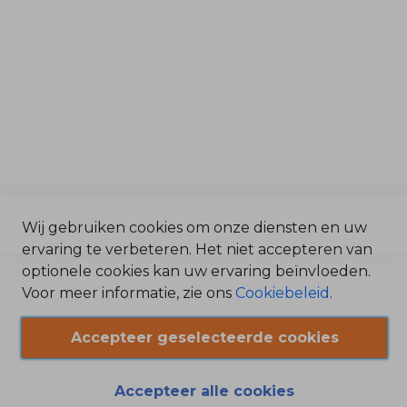
e
Afdelingen
k
t
Service & Onderdelen
r
i
Verkoop
s
c
Magazijn
h
O
n
Werkplaats
d
e
r
d
e
l
e
n
Wij gebruiken cookies om onze diensten en uw
©2025 Bonenkamp BV /
ervaring te verbeteren. Het niet accepteren van
H
e
Algemene Voorwaarden
optionele cookies kan uw ervaring beïnvloeden.
g
/
g
Voor meer informatie, zie ons
Cookiebeleid
.
e
Privacy Statement
n
/
s
Accepteer geselecteerde cookies
c
Cookiebeleid
h
a
r
Toon meer »
e
Accepteer alle cookies
n