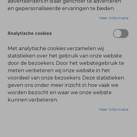
adverteerders in staat gerichter te adverteren
en gepersonaliseerde ervaringen te bieden.
O
Bescherm je STIHL snoeizaag tijdens transport en
l
i
Meer Informatie
opslag.
e
-
Biedt robuuste bescherming voor de snijset
&
Analytische cookies
Verhoogt de levensduur van rail en zaagketting
B
e
Effectieve bescherming tegen verwondingen door
n
z
scherpe snijset
Met analytische cookies verzamelen wij
i
Deze kleine kettingbeschermer is speciaal
n
statistieken over het gebruik van onze website
e
ontworpen voor de GTA-26 snoeizaag.
door de bezoekers. Door het websitegebruik te
B
meten verbeteren wij onze website in het
l
voordeel van onze bezoekers. Deze statistieken
a
d
geven ons onder meer inzicht in hoe vaak we
b
l
worden bezocht en waar we onze website
a
kunnen verbeteren.
z
e
r
Meer Informatie
s
O
n
d
e
r