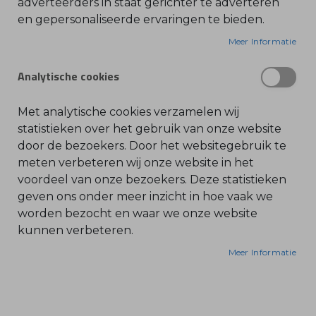
adverteerders in staat gerichter te adverteren
de carburateur van uw machine.
en gepersonaliseerde ervaringen te bieden.
O
l
Nauwkeurige Brandstofregeling:
i
Meer Informatie
e
De naald regelt precies de brandstoftoevoer naar
-
de vlotterkamer of het membraansysteem van de
&
Analytische cookies
B
carburateur.
e
n
z
Met analytische cookies verzamelen wij
Optimale Prestaties:
i
n
statistieken over het gebruik van onze website
Een goed functionerende inlaatnaald garandeert
e
door de bezoekers. Door het websitegebruik te
de juiste brandstof-luchtmengverhouding, wat
B
meten verbeteren wij onze website in het
cruciaal is voor betrouwbare motorprestaties,
l
voordeel van onze bezoekers. Deze statistieken
a
efficiëntie en een lange levensduur van de motor.
d
geven ons onder meer inzicht in hoe vaak we
b
l
worden bezocht en waar we onze website
Kwaliteit en Duurzaamheid:
a
kunnen verbeteren.
z
Als origineel Stihl-onderdeel is de naald gemaakt
e
r
van hoogwaardige materialen die bestand zijn
Meer Informatie
s
tegen de chemische en thermische belastingen
O
n
binnen het brandstofsysteem.
d
e
r