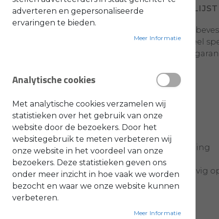
VOEG TOE AAN VERLANGLIJST
adverteren en gepersonaliseerde
O
ervaringen te bieden.
l
Zorg voor een veilige en stabiele beve
i
e
Meer Informatie
schroef. Dit bevestigingsonderdeel sp
-
&
toevoer van kettingolie wordt gegaran
B
e
n
Analytische cookies
z
i
n
e
Belangrijkste kenmerken
Met analytische cookies verzamelen wij
B
statistieken over het gebruik van onze
l
website door de bezoekers. Door het
a
d
websitegebruik te meten verbeteren wij
b
Stevige en betrouwbare bevestiging
l
onze website in het voordeel van onze
a
bezoekers. Deze statistieken geven ons
z
e
Zorgt ervoor dat de oliepomp stevig op 
onder meer inzicht in hoe vaak we worden
r
s
bezocht en waar we onze website kunnen
O
n
verbeteren.
d
e
Meer Informatie
Originele Stihl kwaliteit
r