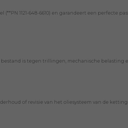
eel (**PN 1121-648-6610) en garandeert een perfecte 
stand is tegen trillingen, mechanische belasting en
derhoud of revisie van het oliesysteem van de ketting