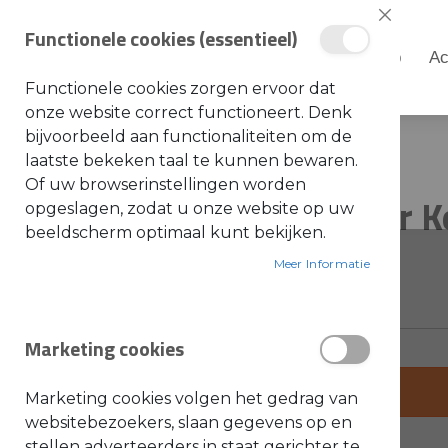
Sluiten
Functionele cookies (essentieel)
Shop
Ac
Shop
Functionele cookies zorgen ervoor dat
S
onze website correct functioneert. Denk
t
i
bijvoorbeeld aan functionaliteiten om de
Home
Stihl Geleider Voor Kettingzagen
h
laatste bekeken taal te kunnen bewaren.
l
Ga
Ga
Of uw browserinstellingen worden
A
Stihl Geleider Voor 
naar
naar
opgeslagen, zodat u onze website op uw
c
c
het
het
beeldscherm optimaal kunt bekijken.
e
einde
s
begin
SKU: 1121-648-6610
s
Meer Informatie
van
van
o
i
de
de
r
e
afbeeldingen-
afbeeldingen-
s
Marketing cookies
gallerij
gallerij
a
l
g
+
e
Marketing cookies volgen het gedrag van
m
-
e
websitebezoekers, slaan gegevens op en
e
stellen adverteerders in staat gerichter te
n