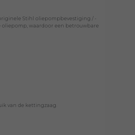
riginele Stihl oliepompbevestiging / -
n de oliepomp, waardoor een betrouwbare
ruik van de kettingzaag.