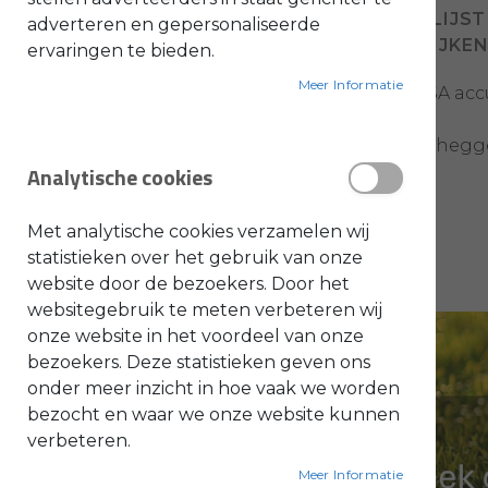
VOEG TOE AAN VERLANGLIJST
adverteren en gepersonaliseerde
O
TOEVOEGEN OM TE VERGELIJKE
ervaringen te bieden.
l
i
e
Meer Informatie
STIHL filter ter behoeve van de HSA a
-
&
B
e
Geschikt voor de volgende STIHL heg
n
Analytische cookies
z
i
HSA 94 R
n
e
HSA 94 T
Met analytische cookies verzamelen wij
HSA 130.0 T
B
statistieken over het gebruik van onze
l
HSA 130.0 R
website door de bezoekers. Door het
a
d
websitegebruik te meten verbeteren wij
b
l
onze website in het voordeel van onze
a
bezoekers. Deze statistieken geven ons
z
e
onder meer inzicht in hoe vaak we worden
r
s
bezocht en waar we onze website kunnen
O
n
verbeteren.
d
e
Meer Informatie
r