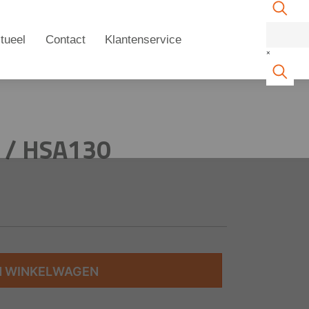
tueel
Contact
Klantenservice
×
4 / HSA130
N WINKELWAGEN