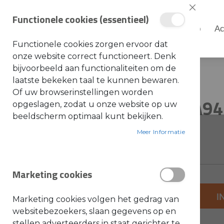
Sluiten
Functionele cookies (essentieel)
Shop
Ac
Shop
Functionele cookies zorgen ervoor dat
S
onze website correct functioneert. Denk
t
i
bijvoorbeeld aan functionaliteiten om de
Home
STIHL - Filter HSA94 / HSA130
h
laatste bekeken taal te kunnen bewaren.
l
Ga
Ga
Of uw browserinstellingen worden
A
STIHL - Filter HSA9
naar
naar
opgeslagen, zodat u onze website op uw
c
c
het
het
beeldscherm optimaal kunt bekijken.
e
einde
s
begin
SKU: 4869-084-2600
s
Meer Informatie
van
van
o
i
de
de
r
e
afbeeldingen-
afbeeldingen-
s
Marketing cookies
gallerij
gallerij
a
l
g
+
e
I
Marketing cookies volgen het gedrag van
m
-
e
websitebezoekers, slaan gegevens op en
e
stellen adverteerders in staat gerichter te
n