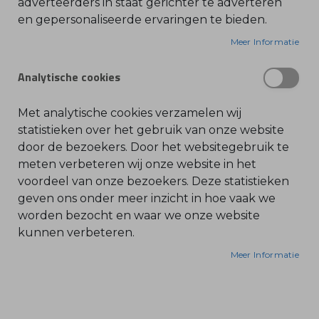
adverteerders in staat gerichter te adverteren
en gepersonaliseerde ervaringen te bieden.
O
De elektronische module voor de STIHL HSA 94
l
i
Meer Informatie
regelt de stroomvoorziening van de
e
-
heggenschaar voor optimale prestaties. Deze
&
Analytische cookies
module zorgt voor een efficiënte werking van de
B
e
elektromotor, met minder energieverbruik en een
n
z
langere levensduur van het apparaat. Eenvoudig
Met analytische cookies verzamelen wij
i
te installeren, biedt het een betrouwbare werking
n
statistieken over het gebruik van onze website
e
bij intensief gebruik. Perfect voor professionele
door de bezoekers. Door het websitegebruik te
toepassingen waarbij precisie en duurzaamheid
B
meten verbeteren wij onze website in het
l
essentieel zijn.
voordeel van onze bezoekers. Deze statistieken
a
d
geven ons onder meer inzicht in hoe vaak we
b
l
worden bezocht en waar we onze website
a
kunnen verbeteren.
z
e
r
Meer Informatie
s
O
n
d
e
r