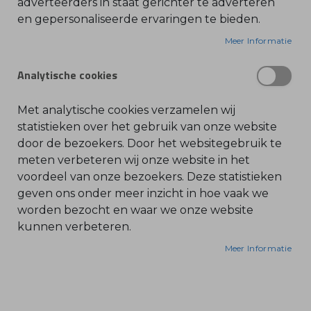
adverteerders in staat gerichter te adverteren
ultieme keuze voor professionals die dagelijks
en gepersonaliseerde ervaringen te bieden.
O
l
werken met cirkelzaagbladen en zware
i
Meer Informatie
e
bosmaaiers. Waar een standaard gordel
-
tekortschiet, biedt dit draagstel de stabiliteit en
&
Analytische cookies
B
bewegingsvrijheid die nodig is voor het vellen van
e
n
dunne boompjes en het ruimen van dichte
z
Met analytische cookies verzamelen wij
bossages.
i
n
statistieken over het gebruik van onze website
e
door de bezoekers. Door het websitegebruik te
Waarom professionals kiezen voor de ADVANCE
B
meten verbeteren wij onze website in het
Bosbouw-gordel:
l
voordeel van onze bezoekers. Deze statistieken
a
d
geven ons onder meer inzicht in hoe vaak we
b
Speciaal voor Bosbouw:
l
worden bezocht en waar we onze website
Dit draagstel is geoptimaliseerd voor het gebruik
a
kunnen verbeteren.
z
van cirkelzaagbladen. Het ontwerp biedt een
e
r
grotere bewegingsvrijheid in de bovenkant van
Meer Informatie
s
het lichaam, wat essentieel is voor de specifieke
O
n
zaagbewegingen in het bos.
d
e
r