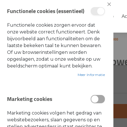
Sluiten
Functionele cookies (essentieel)
Shop
Ac
Shop
Functionele cookies zorgen ervoor dat
S
onze website correct functioneert. Denk
t
i
bijvoorbeeld aan functionaliteiten om de
Home
Stihl draagbaar power station PS 3000
h
laatste bekeken taal te kunnen bewaren.
l
Ga
Ga
Of uw browserinstellingen worden
A
Stihl draagbaar pow
naar
naar
opgeslagen, zodat u onze website op uw
c
c
het
het
beeldscherm optimaal kunt bekijken.
e
einde
s
begin
SKU: GA02-011-8000
s
Meer Informatie
van
van
o
i
de
de
r
e
afbeeldingen-
afbeeldingen-
s
Marketing cookies
gallerij
gallerij
a
l
g
+
e
Marketing cookies volgen het gedrag van
m
-
e
websitebezoekers, slaan gegevens op en
e
stellen adverteerders in staat gerichter te
n