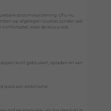
ouwbare stroomvoorziening. Of u nu
ensten op afgelegen locaties zonder vast
en comfortabel, waar de klus u ook
happen kunt gebruiken, opladen en van
d scala aan elektrische
n stof en spatwater, en dus geschikt is