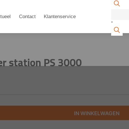
tueel
Contact
Klantenservice
×
er station PS 3000
IN WINKELWAGEN