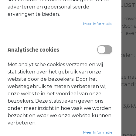
VOEG TOE AAN VERLANGLIJST
adverteren en gepersonaliseerde
O
ervaringen te bieden.
l
Met de STIHL PS 3000 Draagbare Power
i
e
Meer Informatie
werkzaam bent in de tuin- en landschap
-
&
stroomnetwerk, dit power station levert
B
e
brengt.
n
Analytische cookies
z
i
Belangrijkste kenmerken & voordelen:
n
e
Met analytische cookies verzamelen wij
Mobiele Energiebron:
B
statistieken over het gebruik van onze
l
Neem 2.074 Wh aan capaciteit mee naa
website door de bezoekers. Door het
a
stroom voorzien, ongeacht de afstand 
d
websitegebruik te meten verbeteren wij
b
l
onze website in het voordeel van onze
a
Hoog Vermogen:
bezoekers. Deze statistieken geven ons
z
e
Met een nominaal vermogen van 3,6 kW 
onder meer inzicht in hoe vaak we worden
r
gereedschappen.
s
bezocht en waar we onze website kunnen
O
n
verbeteren.
d
Robuust en Duurzaam:
e
Meer Informatie
De machine heeft een beschermingsklas
r