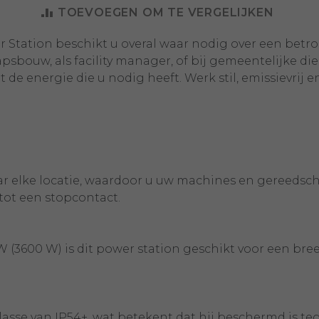
TOEVOEGEN OM TE VERGELIJKEN
 Station beschikt u overal waar nodig over een betr
sbouw, als facility manager, of bij gemeentelijke di
 de energie die u nodig heeft. Werk stil, emissievrij 
r elke locatie, waardoor u uw machines en gereedsc
tot een stopcontact.
(3600 W) is dit power station geschikt voor een bree
se van IP54+, wat betekent dat hij beschermd is tege