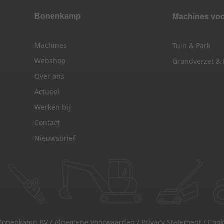
Bonenkamp
Machines vo
Machines
Tuin & Park
Webshop
Grondverzet &
Over ons
Actueel
Werken bij
Contact
Nieuwsbrief
Bonenkamp BV /
Algemene Voorwaarden
/
Privacy Statement
/
Cook