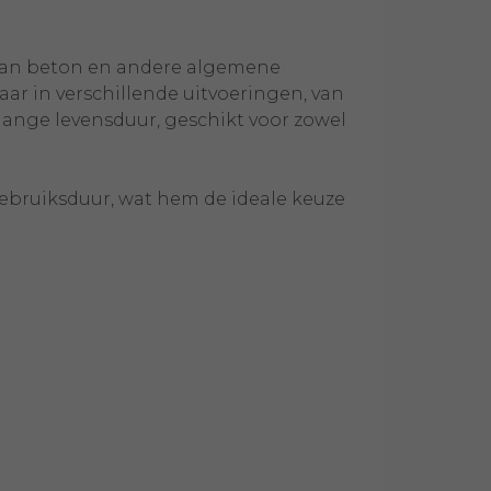
n van beton en andere algemene
r in verschillende uitvoeringen, van
lange levensduur, geschikt voor zowel
gebruiksduur, wat hem de ideale keuze
n