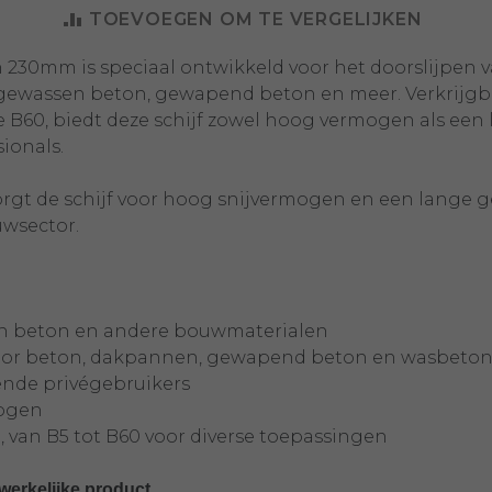
TOEVOEGEN OM TE VERGELIJKEN
n 230mm is speciaal ontwikkeld voor het doorslijpe
ewassen beton, gewapend beton en meer. Verkrijgbaa
 B60, biedt deze schijf zowel hoog vermogen als een 
ionals.
orgt de schijf voor hoog snijvermogen en een lange 
uwsector.
an beton en andere bouwmaterialen
 voor beton, dakpannen, gewapend beton en wasbeto
sende privégebruikers
mogen
, van B5 tot B60 voor diverse toepassingen
 werkelijke product