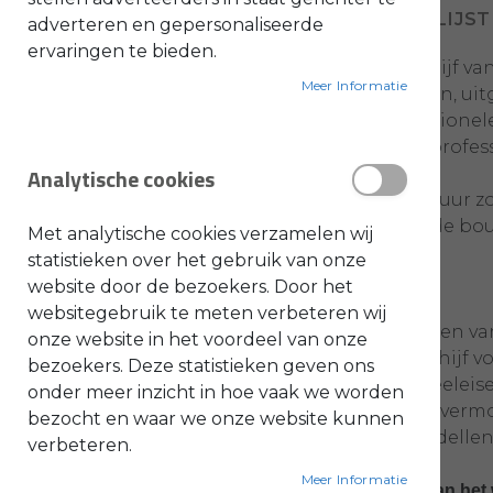
VOEG TOE AAN VERLANGLIJST
adverteren en gepersonaliseerde
O
ervaringen te bieden.
l
Deze STIHL diamant-doorslijpschijf va
i
e
Meer Informatie
bouwmaterialen zoals dakpannen, uitg
-
&
de instapmodel B5 tot de professionele
B
e
veeleisende privégebruikers als profess
n
Analytische cookies
z
i
Met zijn krachtige diamantstructuur z
n
e
maakt voor intensief gebruik in de bo
Met analytische cookies verzamelen wij
B
statistieken over het gebruik van onze
l
Kenmerken:
website door de bezoekers. Door het
a
d
websitegebruik te meten verbeteren wij
b
Speciaal ontwikkeld voor het zagen v
l
onze website in het voordeel van onze
a
Krachtige diamanten doorslijpschijf
bezoekers. Deze statistieken geven ons
z
e
Geschikt voor professionals en veelei
onder meer inzicht in hoe vaak we worden
r
Langere levensduur en hoog snijver
s
bezocht en waar we onze website kunnen
O
Verkrijgbaar in verschillende modellen
n
verbeteren.
d
e
Meer Informatie
r
Let op: De afbeelding kan afwijken van het