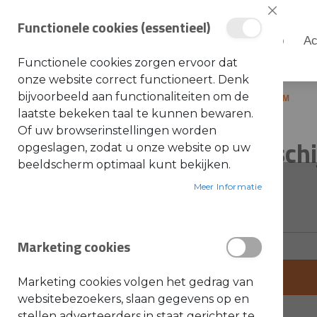
Sluiten
Functionele cookies (essentieel)
Shop
Ac
Shop
Functionele cookies zorgen ervoor dat
S
onze website correct functioneert. Denk
t
i
bijvoorbeeld aan functionaliteiten om de
Home
STIHL - Doorslijpschijf D-B10 230MM
h
laatste bekeken taal te kunnen bewaren.
l
Ga
Ga
Of uw browserinstellingen worden
A
STIHL - Doorslijpsc
naar
naar
opgeslagen, zodat u onze website op uw
c
c
het
het
beeldscherm optimaal kunt bekijken.
e
einde
s
begin
SKU: 0835-090-7050
s
Meer Informatie
van
van
o
i
de
de
r
e
afbeeldingen-
afbeeldingen-
s
Marketing cookies
gallerij
gallerij
a
l
g
+
e
Marketing cookies volgen het gedrag van
m
-
e
websitebezoekers, slaan gegevens op en
e
stellen adverteerders in staat gerichter te
n