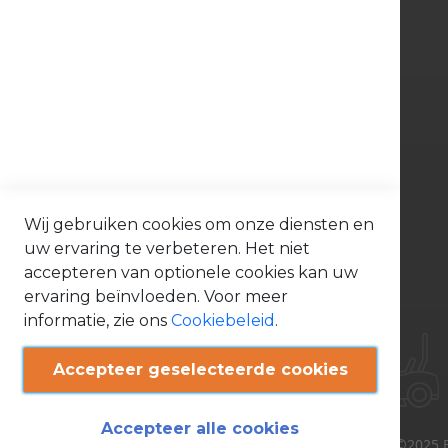
e
r
Bonenkamp BV
d
e
l
e
Tinbergenlaan 9
n
3401 MT IJsselstein
B
o
Tel. 030 - 688 09 99
s
m
a
contact@bonenkamp.shop
a
i
Openingstijden
Wij gebruiken cookies om onze diensten en
e
r
uw ervaring te verbeteren. Het niet
Volg ons via:
o
n
accepteren van optionele cookies kan uw
d
e
ervaring beïnvloeden. Voor meer
r
informatie, zie ons
Cookiebeleid
.
d
e
l
e
Accepteer geselecteerde cookies
n
O
n
Accepteer alle cookies
d
©2025 