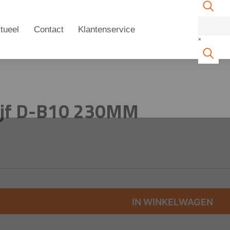
tueel
Contact
Klantenservice
×
hijf D-B10 230MM
IN WINKELWAGEN