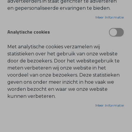
adverteerders in staat gerichter te adverteren
en gepersonaliseerde ervaringen te bieden.
O
l
Geschikt voor de volgende STIHL artikelen:
i
Meer Informatie
e
046
-
046 Magnum BR
&
Analytische cookies
B
046 W
e
n
046 WVH
z
Met analytische cookies verzamelen wij
084
i
n
statistieken over het gebruik van onze website
088
e
door de bezoekers. Door het websitegebruik te
084 R
B
meten verbeteren wij onze website in het
084 W
l
voordeel van onze bezoekers. Deze statistieken
a
BC 30
d
geven ons onder meer inzicht in hoe vaak we
b
BC 35
l
worden bezocht en waar we onze website
BT 120 C
a
kunnen verbeteren.
z
BT 121
e
r
BT 130
Meer Informatie
s
BT 131
O
n
BT 360
d
e
FS 44
r