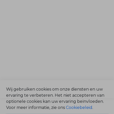
b
Tuin & Park
o
o
r
Grondverzet & Bouw
O
n
d
Afdelingen
e
r
d
Service & Onderdelen
e
l
Verkoop
e
n
Magazijn
B
Werkplaats
e
n
z
i
n
e
O
n
Wij gebruiken cookies om onze diensten en uw
d
e
ervaring te verbeteren. Het niet accepteren van
©2025 Bonenkamp BV /
r
d
Algemene Voorwaarden
optionele cookies kan uw ervaring beïnvloeden.
e
/
Voor meer informatie, zie ons
Cookiebeleid
.
l
e
Privacy Statement