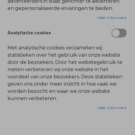
adverteerders in staat gerichter te adverteren
en gepersonaliseerde ervaringen te bieden.
O
l
Geschikt voor de volgende STIHL artikelen:
i
Meer Informatie
e
-
BR 340
&
Analytische cookies
B
BR 420
e
n
BR 600
z
Met analytische cookies verzamelen wij
BR 700
i
n
statistieken over het gebruik van onze website
FS 260
e
door de bezoekers. Door het websitegebruik te
FS 360 C-EM
B
meten verbeteren wij onze website in het
FS 361.0 C-EM
l
voordeel van onze bezoekers. Deze statistieken
a
FS 460 C-EM
d
geven ons onder meer inzicht in hoe vaak we
b
FS 460 C-EM L
l
worden bezocht en waar we onze website
FS 550
a
kunnen verbeteren.
z
FS 550-L
e
r
FS 560 C-EM
Meer Informatie
s
FS 561.0 C-EM
O
n
FS 81
d
e
FS 86
r