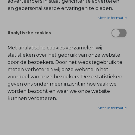
adverteerders in staat gerichter te adverteren
en gepersonaliseerde ervaringen te bieden.
O
l
Geschikt voor de volgende STIHL artikelen:
i
Meer Informatie
e
-
038
&
Analytische cookies
B
038 FB
e
n
038 M
z
Met analytische cookies verzamelen wij
038 MW
i
n
statistieken over het gebruik van onze website
038 MRII
e
door de bezoekers. Door het websitegebruik te
038 S
B
meten verbeteren wij onze website in het
038 SW
l
voordeel van onze bezoekers. Deze statistieken
a
038 W
d
geven ons onder meer inzicht in hoe vaak we
b
042
l
worden bezocht en waar we onze website
042 Q
a
kunnen verbeteren.
z
048
e
r
048 AV
Meer Informatie
s
048 AVE
O
n
048 W
d
e
084
r