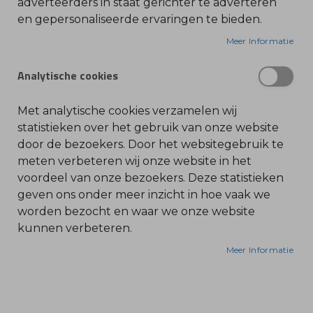
adverteerders in staat gerichter te adverteren
en gepersonaliseerde ervaringen te bieden.
O
STIHL - Boorkop mes t.b.v BT serie Ø 200 mm
l
i
Meer Informatie
e
-
Beschikbaar in: 60mm 90mm 120mm 150mm
&
Analytische cookies
200mm
B
e
Geschikt voor de volgende STIHL grondboren:
n
z
Met analytische cookies verzamelen wij
i
BT 120 C
n
statistieken over het gebruik van onze website
e
BT 121
door de bezoekers. Door het websitegebruik te
BT 130
B
meten verbeteren wij onze website in het
l
BT 131
voordeel van onze bezoekers. Deze statistieken
a
d
BT 309
geven ons onder meer inzicht in hoe vaak we
b
l
worden bezocht en waar we onze website
a
kunnen verbeteren.
z
e
r
Meer Informatie
s
O
n
d
e
r