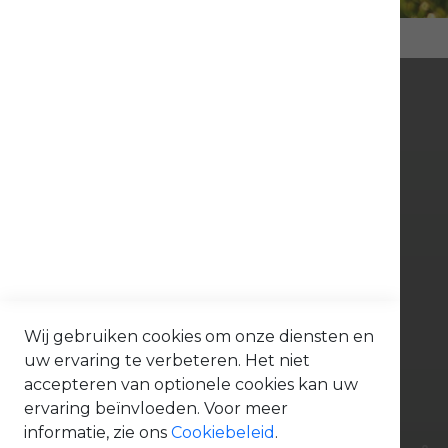
d
e
l
e
n
O
n
d
e
Bonenkamp BV
r
d
e
l
Tinbergenlaan 9
e
n
3401 MT IJsselstein
A
Tel. 030 - 688 09 99
c
c
contact@bonenkamp.shop
e
s
Openingstijden
s
Wij gebruiken cookies om onze diensten en
o
i
uw ervaring te verbeteren. Het niet
Volg ons via:
r
accepteren van optionele cookies kan uw
e
s
ervaring beïnvloeden. Voor meer
O
n
informatie, zie ons
Cookiebeleid
.
d