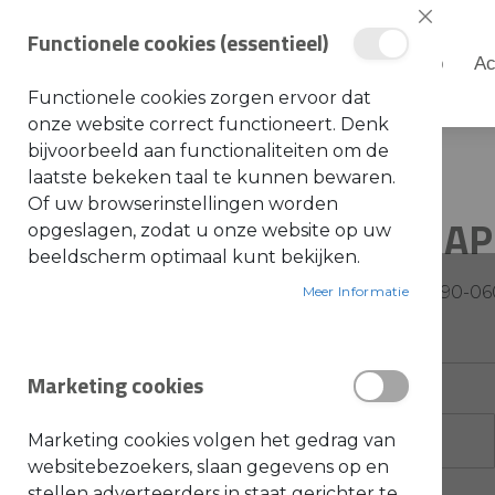
Sluiten
Functionele cookies (essentieel)
Shop
Ac
Shop
Functionele cookies zorgen ervoor dat
S
onze website correct functioneert. Denk
t
i
bijvoorbeeld aan functionaliteiten om de
Home
Stihl - AP accudrager
h
laatste bekeken taal te kunnen bewaren.
l
Ga
Of uw browserinstellingen worden
A
Stihl - A
naar
opgeslagen, zodat u onze website op uw
c
c
het
beeldscherm optimaal kunt bekijken.
e
einde
s
SKU: 4850-490-0
s
Meer Informatie
van
o
i
de
r
e
afbeeldingen-
s
Marketing cookies
gallerij
a
l
g
e
Marketing cookies volgen het gedrag van
m
e
websitebezoekers, slaan gegevens op en
e
stellen adverteerders in staat gerichter te
n