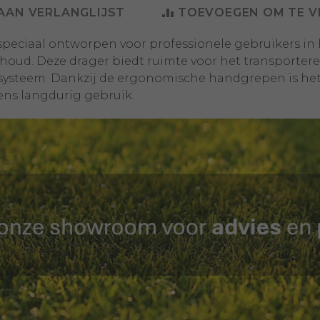
AAN VERLANGLIJST
TOEVOEGEN OM TE V
speciaal ontworpen voor professionele gebruikers in
oud. Deze drager biedt ruimte voor het transporter
 systeem. Dankzij de ergonomische handgrepen is het
jdens langdurig gebruik.