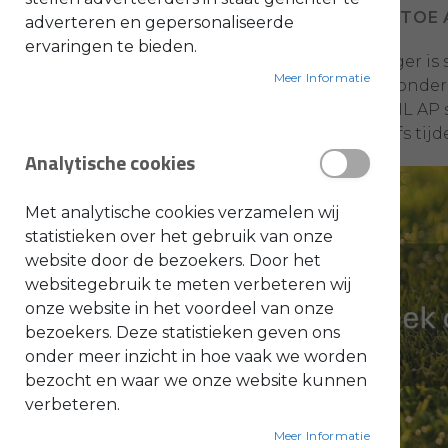
VOEG TOE 
adverteren en gepersonaliseerde
Ga
O
ervaringen te bieden.
naar
l
i
De accudrager is 
het
e
Meer Informatie
landschapsonderh
-
begin
&
van het STIHL AP
B
van
e
efficiënt, zelfs ti
de
n
Analytische cookies
z
afbeeldingen-
i
n
gallerij
e
Met analytische cookies verzamelen wij
B
statistieken over het gebruik van onze
l
website door de bezoekers. Door het
a
d
websitegebruik te meten verbeteren wij
b
l
onze website in het voordeel van onze
a
bezoekers. Deze statistieken geven ons
z
e
onder meer inzicht in hoe vaak we worden
r
s
bezocht en waar we onze website kunnen
O
n
verbeteren.
d
e
Meer Informatie
r