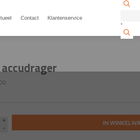
tueel
Contact
Klantenservice
×
P accudrager
600
+
IN WINKELW
-