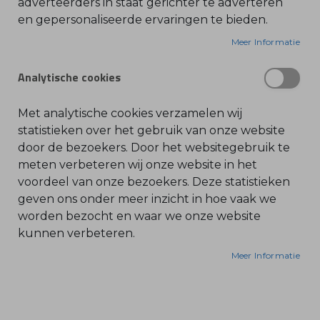
adverteerders in staat gerichter te adverteren
en gepersonaliseerde ervaringen te bieden.
O
l
Hogere laadstroom voor snel en zacht laden.
i
Meer Informatie
e
Voorziening in de bodem van de behuizing voor
-
wandbevestiging en oprollen van de kabel, met
&
Analytische cookies
B
statusaanduiding (led) en actieve accukoeling.
e
n
z
Met analytische cookies verzamelen wij
Kenmerken:
i
n
statistieken over het gebruik van onze website
e
door de bezoekers. Door het websitegebruik te
Nominale spanning: 220-240 V
B
meten verbeteren wij onze website in het
Nominale stroom: 2,6 A
l
voordeel van onze bezoekers. Deze statistieken
a
Gewicht: 1,3 kg
d
geven ons onder meer inzicht in hoe vaak we
b
Opgenomen vermogen: 0,6 kW
l
worden bezocht en waar we onze website
Laadstroom: 12 A
a
kunnen verbeteren.
z
e
r
Meer Informatie
s
O
n
d
e
r