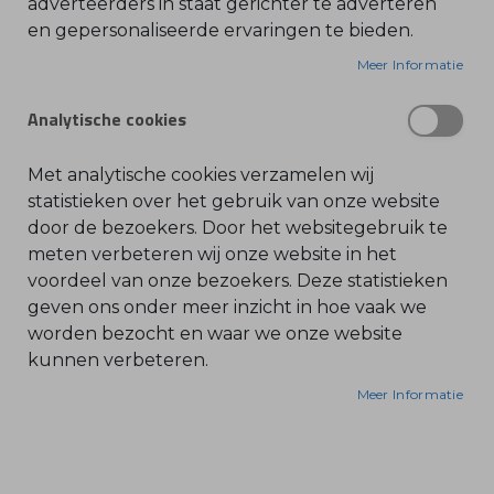
adverteerders in staat gerichter te adverteren
en gepersonaliseerde ervaringen te bieden.
O
De STIHL MSA 300 is dé revolutie in draadloos
l
i
Meer Informatie
zagen. Deze machine evenaart het vermogen van
e
-
een benzinezaag, maar biedt alle voordelen van
&
Analytische cookies
accu-aandrijving: stil, krachtig, emissievrij en
B
e
gecertificeerd spatwaterdicht (IPX4). Uitgerust met
n
z
een 40 cm zaagblad is hij perfect voor het vellen
Met analytische cookies verzamelen wij
i
van middelgrote bomen, ontetakken en zware
n
statistieken over het gebruik van onze website
e
zaagwerkzaamheden in geluidsgevoelige
door de bezoekers. Door het websitegebruik te
gebieden.
B
meten verbeteren wij onze website in het
l
voordeel van onze bezoekers. Deze statistieken
a
d
Waarom de STIHL MSA 300 40 cm de beste keuze
geven ons onder meer inzicht in hoe vaak we
b
l
is:
worden bezocht en waar we onze website
a
kunnen verbeteren.
z
e
Professionele Kracht:
r
Meer Informatie
s
Met een volledig elektrisch vermogen van 3,0 kW
O
en een indrukwekkende kettingsnelheid tot 30
n
d
m/s, levert deze zaag topprestaties bij elke klus.
e
r