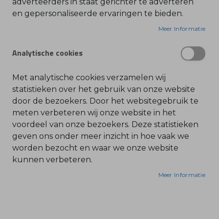
adverteerders in staat gerichter te adverteren
en gepersonaliseerde ervaringen te bieden.
O
De STIHL HSA 26 is een lichte en compacte accu
l
i
Meer Informatie
gras- en buxusschaar, ideaal voor het nauwkeurig
e
-
snoeien en verzorgen van kleinere, groenblijvende
&
Analytische cookies
heggen, kleinbladige sierstruiken en het
B
e
bijwerken van gazonranden. Dit apparaat uit het
n
z
AS accusysteem biedt maximale flexibiliteit en is
Met analytische cookies verzamelen wij
i
stil genoeg voor gebruik in geluidsgevoelige
n
statistieken over het gebruik van onze website
e
gebieden.
door de bezoekers. Door het websitegebruik te
B
meten verbeteren wij onze website in het
l
Waarom kiezen voor de STIHL HSA 26?
voordeel van onze bezoekers. Deze statistieken
a
d
geven ons onder meer inzicht in hoe vaak we
b
l
Veelzijdig in Gebruik:
worden bezocht en waar we onze website
a
Wordt geleverd met twee verwisselbare,
kunnen verbeteren.
z
e
hoogwaardige messen: een struikmes van 20 cm
r
Meer Informatie
s
voor het snoeien van takken tot 8 mm dik en een
O
grasmes van 12 cm voor gazonranden.
n
d
e
r
Moeiteloze Meswissel: