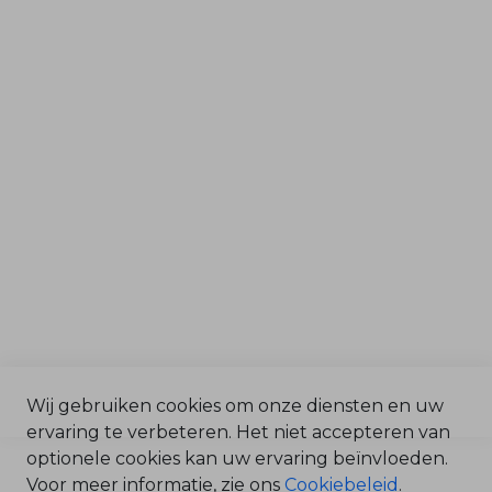
Machines voor
o
n
d
Tuin & Park
e
r
Grondverzet & Bouw
d
e
l
e
Afdelingen
n
Service & Onderdelen
O
n
Verkoop
d
e
Magazijn
r
h
Werkplaats
o
u
d
O
n
d
e
r
d
Wij gebruiken cookies om onze diensten en uw
e
©2025 Bonenkamp BV /
ervaring te verbeteren. Het niet accepteren van
l
e
Algemene Voorwaarden
optionele cookies kan uw ervaring beïnvloeden.
n
/
Voor meer informatie, zie ons
Cookiebeleid
.