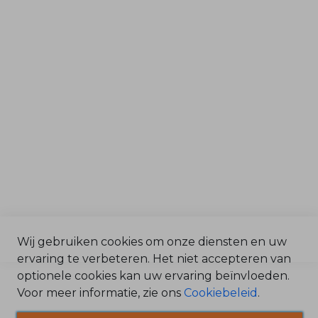
b
Tuin & Park
o
o
Grondverzet & Bouw
r
O
n
d
Afdelingen
e
r
Service & Onderdelen
d
e
Verkoop
l
e
Magazijn
n
Werkplaats
B
e
n
z
i
n
e
O
Wij gebruiken cookies om onze diensten en uw
n
d
ervaring te verbeteren. Het niet accepteren van
©2025 Bonenkamp BV /
e
r
Algemene Voorwaarden
optionele cookies kan uw ervaring beïnvloeden.
d
/
e
Voor meer informatie, zie ons
Cookiebeleid
.
l
Privacy Statement
e