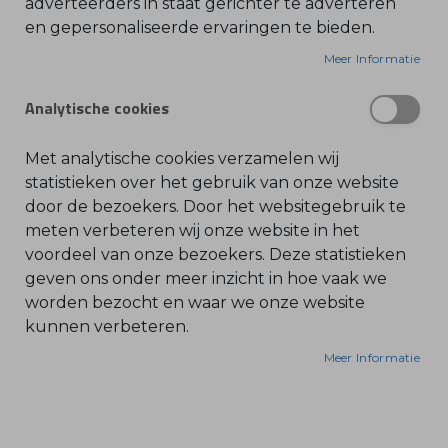
adverteerders in staat gerichter te adverteren
en gepersonaliseerde ervaringen te bieden.
O
De STIHL Rollomatic ES (Ematic Super) is een
l
i
Meer Informatie
robuust en stijf zaagblad, ontworpen voor de
e
-
zwaarste professionele toepassingen.
&
Analytische cookies
Het blad heeft een vervangbare zaagbladneus,
B
e
wat de levensduur verlengt en onderhoud
n
z
vereenvoudigt.
Met analytische cookies verzamelen wij
i
Dit zaagblad is ideaal voor krachtige machines die
n
statistieken over het gebruik van onze website
e
gebruikt worden voor het vellen en afkorten van
door de bezoekers. Door het websitegebruik te
hout.
B
meten verbeteren wij onze website in het
l
Dankzij de elliptische, schuine oliekanalen wordt
voordeel van onze bezoekers. Deze statistieken
a
d
de oliesmering geoptimaliseerd, wat de prestaties
geven ons onder meer inzicht in hoe vaak we
b
l
verbetert en de duurzaamheid van het zaagblad
worden bezocht en waar we onze website
a
vergroot.
kunnen verbeteren.
z
e
r
Meer Informatie
s
Kenmerken:
O
- Steek: .404"
n
d
- Dikte: 1,6 mm
e
r
- Lengte: 63 cm