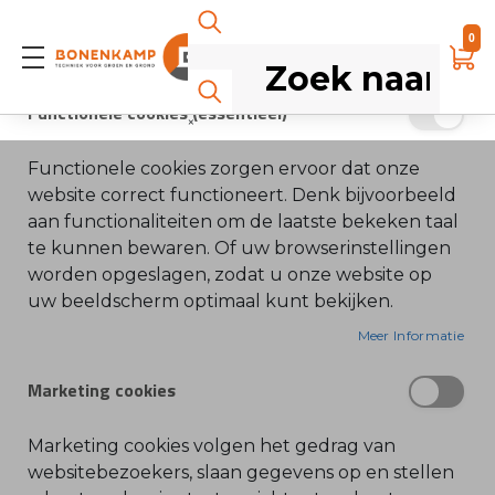
0
Shop
S
Functionele cookies (essentieel)
S
×
Ga
Ga
t
i
STIHL - .325''Zaagblad
naar
naar
h
Functionele cookies zorgen ervoor dat onze
l
het
het
Rollomatic E 37cm
website correct functioneert. Denk bijvoorbeeld
einde
begin
A
aan functionaliteiten om de laatste bekeken taal
c
van
van
c
SKU: 3003-008-6811
te kunnen bewaren. Of uw browserinstellingen
e
de
de
s
worden opgeslagen, zodat u onze website op
afbeeldingen-
afbeeldingen-
s
uw beeldscherm optimaal kunt bekijken.
o
gallerij
gallerij
i
r
Meer Informatie
e
s
+
a
IN WINKELWAGEN
Marketing cookies
l
-
g
e
m
Marketing cookies volgen het gedrag van
e
VOEG TOE AAN VERLANGLIJST
websitebezoekers, slaan gegevens op en stellen
e
TOEVOEGEN OM TE VERGELIJKEN
n