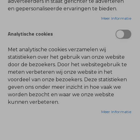
adverteerders in staat gerichter te adverteren
en gepersonaliseerde ervaringen te bieden.
O
l
i
Meer Informatie
e
-
&
Analytische cookies
B
e
n
z
Met analytische cookies verzamelen wij
i
n
statistieken over het gebruik van onze website
e
door de bezoekers. Door het websitegebruik te
B
meten verbeteren wij onze website in het
l
voordeel van onze bezoekers. Deze statistieken
a
d
geven ons onder meer inzicht in hoe vaak we
b
l
worden bezocht en waar we onze website
a
kunnen verbeteren.
z
e
r
Meer Informatie
s
O
n
d
e
r