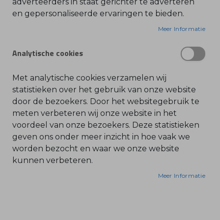
Tel. 030 - 688 09 99
adverteerders in staat gerichter te adverteren
en gepersonaliseerde ervaringen te bieden.
O
contact@bonenkamp.shop
l
i
Meer Informatie
Openingstijden
e
-
&
Analytische cookies
Volg ons via:
B
e
n
z
Met analytische cookies verzamelen wij
i
n
statistieken over het gebruik van onze website
e
door de bezoekers. Door het websitegebruik te
B
meten verbeteren wij onze website in het
l
voordeel van onze bezoekers. Deze statistieken
a
d
geven ons onder meer inzicht in hoe vaak we
b
Bonenkamp
l
worden bezocht en waar we onze website
a
kunnen verbeteren.
z
Machines
e
r
Webshop
Meer Informatie
s
O
Over ons
n
d
Actueel
e
r