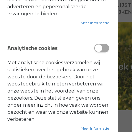
VOEG TOE AAN VERLANGLIJST
adverteren en gepersonaliseerde
O
TOEVOEGEN OM TE VERGELIJKE
ervaringen te bieden.
l
i
e
Meer Informatie
-
&
B
e
n
Analytische cookies
z
i
n
e
Met analytische cookies verzamelen wij
B
statistieken over het gebruik van onze
l
website door de bezoekers. Door het
a
d
websitegebruik te meten verbeteren wij
b
l
onze website in het voordeel van onze
a
bezoekers. Deze statistieken geven ons
z
e
onder meer inzicht in hoe vaak we worden
r
s
bezocht en waar we onze website kunnen
O
n
verbeteren.
d
e
Meer Informatie
r