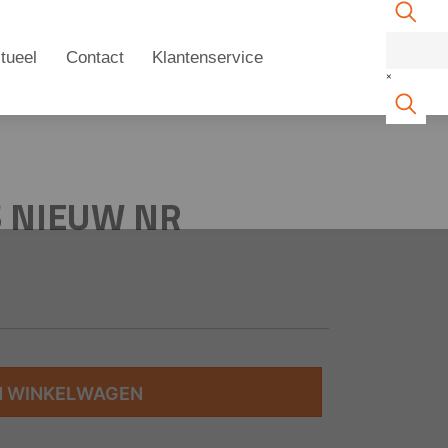
tueel
Contact
Klantenservice
×
S NIEUW NR
N WINKELWAGEN