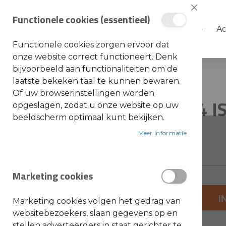
Sluiten
Functionele cookies (essentieel)
Shop
Ac
Shop
Functionele cookies zorgen ervoor dat
S
onze website correct functioneert. Denk
t
i
bijvoorbeeld aan functionaliteiten om de
Home
LVFL50830B65G4 IS NIEUW NR
h
laatste bekeken taal te kunnen bewaren.
l
Ga
Ga
Of uw browserinstellingen worden
A
LVFL50830B65G4 I
naar
naar
opgeslagen, zodat u onze website op uw
c
c
het
het
beeldscherm optimaal kunt bekijken.
e
einde
s
begin
SKU: LVFL50830B65G3
s
Meer Informatie
van
van
o
i
de
de
r
e
afbeeldingen-
afbeeldingen-
s
Marketing cookies
gallerij
gallerij
a
l
g
+
e
I
Marketing cookies volgen het gedrag van
m
-
e
websitebezoekers, slaan gegevens op en
e
stellen adverteerders in staat gerichter te
n