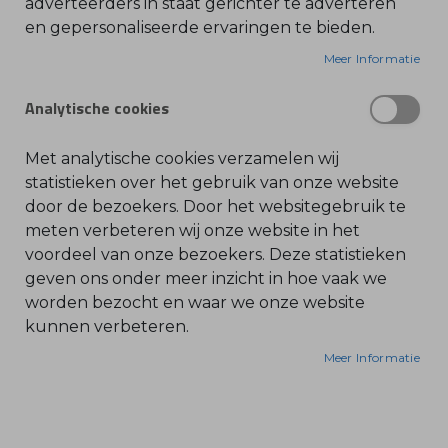
adverteerders in staat gerichter te adverteren
en gepersonaliseerde ervaringen te bieden.
O
l
i
Meer Informatie
e
-
&
Analytische cookies
B
e
n
z
Met analytische cookies verzamelen wij
i
n
statistieken over het gebruik van onze website
e
door de bezoekers. Door het websitegebruik te
B
meten verbeteren wij onze website in het
l
voordeel van onze bezoekers. Deze statistieken
a
d
geven ons onder meer inzicht in hoe vaak we
b
l
worden bezocht en waar we onze website
a
kunnen verbeteren.
z
e
r
Meer Informatie
s
O
n
d
e
r