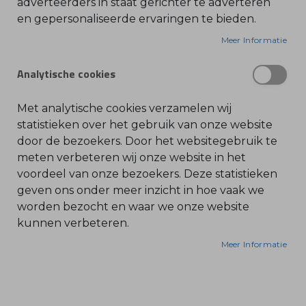
adverteerders in staat gerichter te adverteren
en gepersonaliseerde ervaringen te bieden.
O
l
i
Meer Informatie
e
-
&
Analytische cookies
B
e
n
z
Met analytische cookies verzamelen wij
i
n
statistieken over het gebruik van onze website
e
door de bezoekers. Door het websitegebruik te
B
meten verbeteren wij onze website in het
l
voordeel van onze bezoekers. Deze statistieken
a
d
geven ons onder meer inzicht in hoe vaak we
b
l
worden bezocht en waar we onze website
a
kunnen verbeteren.
z
e
r
Meer Informatie
s
O
n
d
e
r