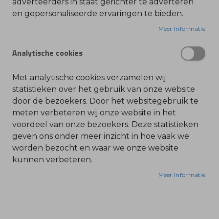
adverteerders in staat gerichter te adverteren
en gepersonaliseerde ervaringen te bieden.
O
l
i
Meer Informatie
e
-
&
Analytische cookies
B
e
n
z
Met analytische cookies verzamelen wij
i
n
statistieken over het gebruik van onze website
e
door de bezoekers. Door het websitegebruik te
B
meten verbeteren wij onze website in het
l
voordeel van onze bezoekers. Deze statistieken
a
d
geven ons onder meer inzicht in hoe vaak we
b
l
worden bezocht en waar we onze website
a
kunnen verbeteren.
z
e
r
Meer Informatie
s
O
n
d
e
r